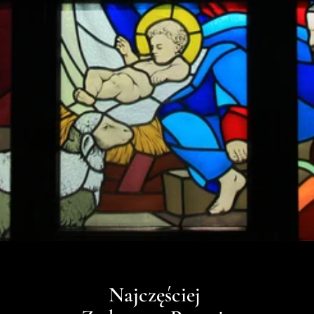
Numer telefonu
Miasto
Wyrażam zgodę na przetwarzanie moich 
danych osobowych.
Wyślij Formularz
Najczęściej 