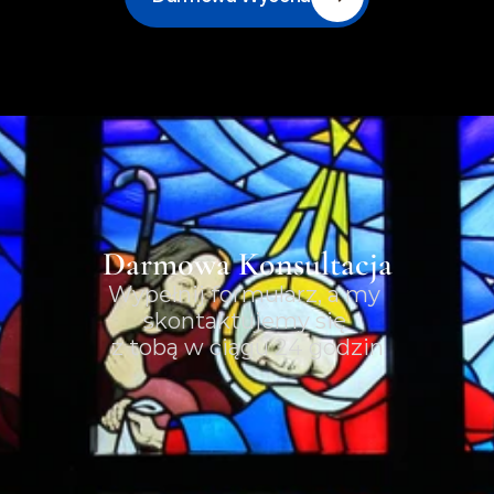
Darmowa Konsultacja
Wypełnij formularz, a my 
skontaktujemy się 
z tobą w ciągu 24 godzin
Imię i nazwisko