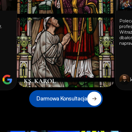
Poleca
 
profes
Witraż
dbałoś
napraw
KS. KAROL
ks. Karol Nowak
Darmowa Konsultacja