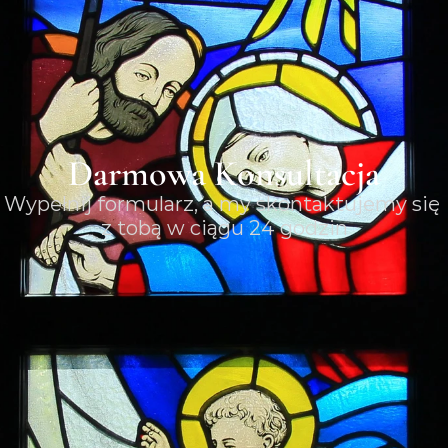
Darmowa Konsultacja
Wypełnij formularz, a my skontaktujemy się 
z tobą w ciągu 24 godzin
ię i nazwisko
mer telefonu
asto