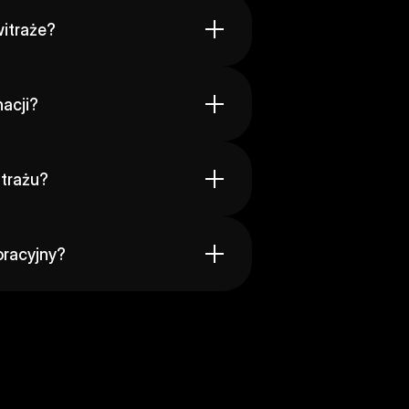
witraże?
acji?
itrażu?
oracyjny?