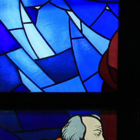
Im
Nu
Mi